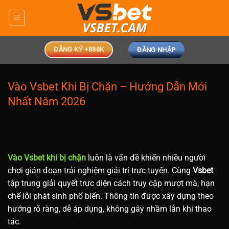
Bỏ
qua
nội
dung
ĐĂNG KÝ +888K
ĐĂNG NHẬP
Vào Vsbet Khi Bị Chặn – Hướng Dẫn Mới
Nhất Năm 2026
Vào Vsbet khi bị chặn
luôn là vấn đề khiến nhiều người
chơi gián đoạn trải nghiệm giải trí trực tuyến. Cùng
Vsbet
tập trung giải quyết trực diện cách truy cập mượt mà, hạn
chế lỗi phát sinh phổ biến. Thông tin được xây dựng theo
hướng rõ ràng, dễ áp dụng, không gây nhầm lẫn khi thao
tác.