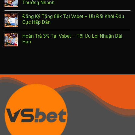
Thưởng Nhanh
Đăng Ký Tặng 88k Tại Vsbet – Ưu Đãi Khởi Đầu
Cực Hấp Dẫn
Hoàn Trả 3% Tại Vsbet – Tối Ưu Lợi Nhuận Dài
Hạn