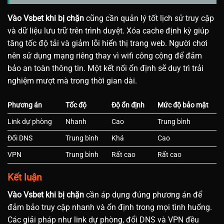
Vào Vsbet khi bị chặn
cũng cần quản lý tốt lịch sử truy cập
và dữ liệu lưu trữ trên trình duyệt. Xóa cache định kỳ giúp
tăng tốc độ tải và giảm lỗi hiển thị trang web. Người chơi
nên sử dụng mạng riêng thay vì wifi công cộng để đảm
bảo an toàn thông tin. Một kết nối ổn định sẽ duy trì trải
nghiệm mượt mà trong thời gian dài.
Phương án
Tốc độ
Độ ổn định
Mức độ bảo mật
Link dự phòng
Nhanh
Cao
Trung bình
Đổi DNS
Trung bình
Khá
Cao
VPN
Trung bình
Rất cao
Rất cao
Kết luận
Vào Vsbet khi bị chặn
cần áp dụng đúng phương án để
đảm bảo truy cập nhanh và ổn định trong mọi tình huống.
Các giải pháp như link dự phòng, đổi DNS và VPN đều