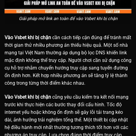
Giải pháp mở link an toàn để vào Vsbet khi bị chặn
Vào Vsbet khi bị chặn
cần cách tiếp cận đúng để tránh mất
thời gian thử nhiều phương án thiếu hiệu quả. Một số nhà
mạng tại Việt Nam thường áp dụng bộ lọc DNS khiến link
mặc định không thể truy cập. Người chơi cần sử dụng công
cụ hỗ trợ nhằm chuyển hướng truy cập sang tuyến đường
ổn định hơn. Kết hợp nhiều phương án sẽ tăng tỷ lệ thành
công trong từng thời điểm khác nhau.
Vào Vsbet khi bị chặn
cũng yêu cầu kiểm tra kết nối mạng
trước khi thực hiện các bước thay đổi cấu hình. Tốc độ
internet yếu hoặc không ổn định sẽ gây lỗi tải trang kéo
dài, ảnh hưởng trải nghiệm tổng thể. Một thiết bị cập nhật
hệ điều hành mới nhất thường tương thích tốt hơn với các
phương án truy cập. Lựa chọn đúng thời điểm truy cập